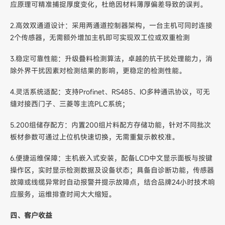
应原理可精准捕捉厚度变化，杜绝因材料薄厚偏差导致的误判。
2.高效双通道设计：采用两通道控制器架构，一台主机可同时连接
2个传感器，无需额外增加主机即可实现双工位或双重检测
3.稳定可靠性能：升级叠料检测算法，卓越的抗干扰处理能力，消
除外界干扰因素对检测结果的影响，更稳定的检测性能。
4.灵活系统适配：支持Profinet、RS485、IO多种通讯协议，可无
缝对接西门子、三菱等主流PLC系统；
5.200组储存配方：内置200组片料配方存储功能，针对不同批次
板材参数可通过上位机快速切换，无需重复示教校准。
6.便捷运维保障：主机嵌入式安装，配备LCD中文显示面板与按键
操作区，实时显示检测数据及设备状态；具备自诊断功能，传感器
故障或线缆异常时自动报警并提示故障点，结合品牌24小时技术响
应服务，运维排查时间大大缩短。
四、客户收益