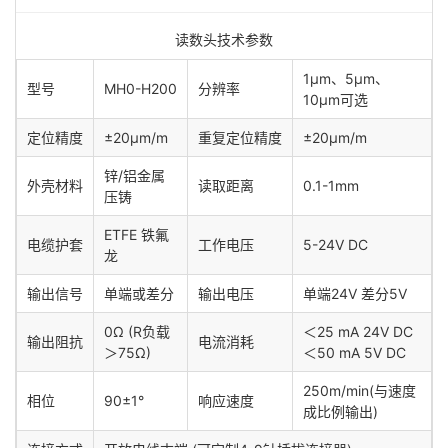
读数头技术参数
1μm、5μm、
型号
MH0-H200
分辨率
10μm可选
定位精度
±20μm/m
重复定位精度
±20μm/m
锌/铝金属
外壳材料
读取距离
0.1-1mm
压铸
ETFE 铁氟
电缆护套
工作电压
5-24V DC
龙
输出信号
单端或差分
输出电压
单端24V 差分5V
0Ω (R负载
＜25 mA 24V DC
输出阻抗
电流消耗
＞75Ω)
＜50 mA 5V DC
250m/min(与速度
相位
90±1°
响应速度
成比例输出)