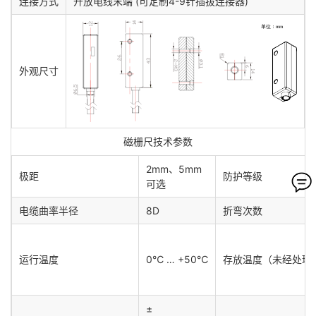
连接方式
开放电线末端 (可定制4-9针插拔连接器)
外观尺寸
磁栅尺技术参数
2mm、5mm
极距
防护等级
可选
电缆曲率半径
8D
折弯次数
运行温度
0℃ … +50℃
存放温度（未经处理
±