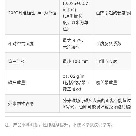
(0.025+0.02
×L[m])
20℃时准确性,mm为单位
由热引起的长度膨胀
(L=测量长
度，以米为单
位）
最大 95%，
相对空气湿度
长度膨胀系数
未冷凝时
弯曲半径
最小 100 mm
可供应长度
ca. 62 g/m
磁尺重量
(包括粘贴带 +
覆盖带重量
覆盖薄膜)
外来磁场与磁尺表面的距离不能超过 64 mT 
外来磁性影响
kA/m)，否则可能损坏或毁坏磁尺编码
注：产品不断创新，性能继续提升，本技术参数仅供参考。