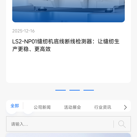
2025-12-16
2025-12-09
2025-11-20
LS2-NP01缝纫机底线断线检测器：让缝纫生
国产首款可测厚一拖二双张检测器9000T：冲
非接触式‘’一拖四‘’双张检测器1600S：冲压产
产更稳、更高效
压产线的效率革新者
线 “降本增效” 新选择
全部
公司新闻
活动展会
行业资讯
产品速递
常见问题