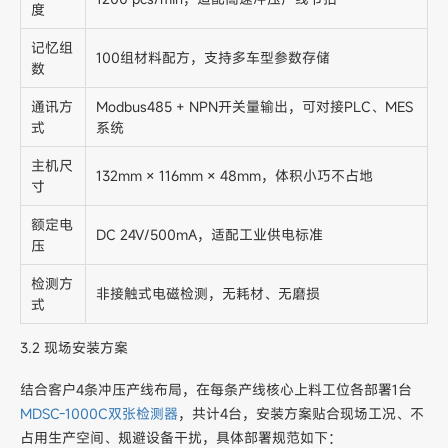
度
记忆组
100组材料配方，支持多车型参数存储
数
通讯方
Modbus485 + NPN开关量输出，可对接PLC、MES
式
系统
主机尺
132mm × 116mm × 48mm，体积小巧不占地
寸
额定电
DC 24V/500mA，适配工业供电标准
压
检测方
非接触式电磁检测，无耗材、无磨损
式
3.2 现场安装方案
结合客户4条冲压产线布局，在每条产线核心上料工位各部署1台
MDSC-1000C双张检测器
，共计4台，安装方案贴合现场工况、不
占用生产空间、规避设备干扰，具体部署规范如下：