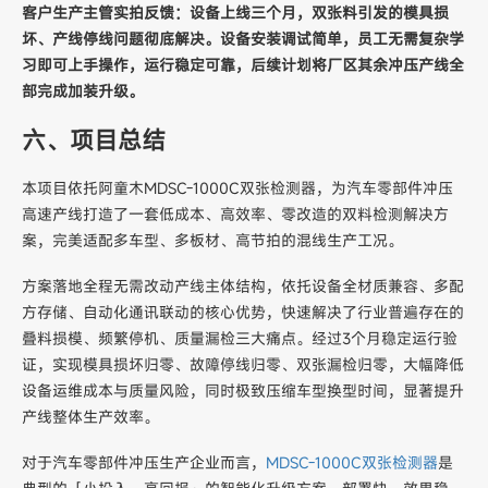
客户生产主管实拍反馈：设备上线三个月，双张料引发的模具损
坏、产线停线问题彻底解决。设备安装调试简单，员工无需复杂学
习即可上手操作，运行稳定可靠，后续计划将厂区其余冲压产线全
部完成加装升级。
六、项目总结
本项目依托阿童木MDSC-1000C双张检测器，为汽车零部件冲压
高速产线打造了一套低成本、高效率、零改造的双料检测解决方
案，完美适配多车型、多板材、高节拍的混线生产工况。
方案落地全程无需改动产线主体结构，依托设备全材质兼容、多配
方存储、自动化通讯联动的核心优势，快速解决了行业普遍存在的
叠料损模、频繁停机、质量漏检三大痛点。经过3个月稳定运行验
证，实现模具损坏归零、故障停线归零、双张漏检归零，大幅降低
设备运维成本与质量风险，同时极致压缩车型换型时间，显著提升
产线整体生产效率。
对于汽车零部件冲压生产企业而言，
MDSC-1000C双张检测器
是