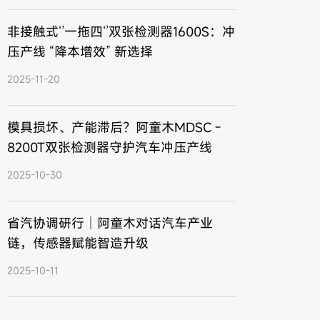
非接触式‘’一拖四‘’双张检测器1600S：冲
压产线 “降本增效” 新选择
2025-11-20
模具损坏、产能滞后？阿童木MDSC -
8200T双张检测器守护汽车冲压产线
2025-10-30
省汽协调研行｜阿童木对话汽车产业
链，传感器赋能智造升级
2025-10-11