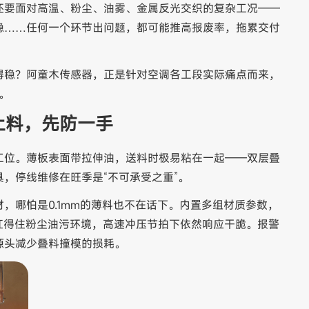
还要面对高温、粉尘、油雾、金属反光交织的复杂工况——
稳……任何一个环节出问题，都可能推高报废率，拖累交付
得稳？阿童木传感器，正是针对空调各工段实际痛点而来，
。
上料，先防一手
工位。薄板表面带拉伸油，送料时极易粘在一起——双层叠
，停线维修在旺季是“不可承受之重”。
，哪怕是0.1mm的薄料也不在话下。内置多组材质参数，
，扛得住粉尘油污环境，高速冲压节拍下依然响应干脆。报警
源头减少叠料撞模的损耗。