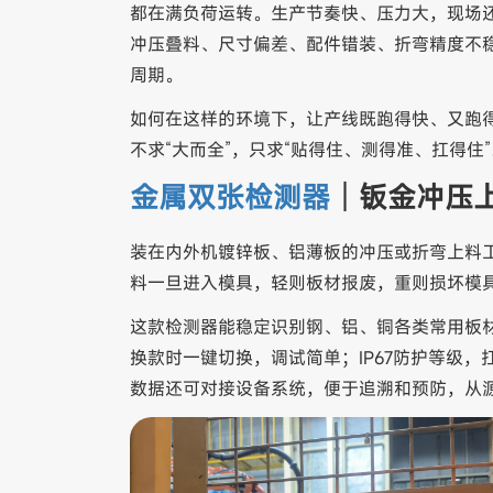
都在满负荷运转。生产节奏快、压力大，现场
冲压叠料、尺寸偏差、配件错装、折弯精度不
周期。
如何在这样的环境下，让产线既跑得快、又跑
不求“大而全”，只求“贴得住、测得准、扛得住”
金属双张检测器
｜钣金冲压
装在内外机镀锌板、铝薄板的冲压或折弯上料
料一旦进入模具，轻则板材报废，重则损坏模具
这款检测器能稳定识别钢、铝、铜各类常用板材
换款时一键切换，调试简单；IP67防护等级
数据还可对接设备系统，便于追溯和预防，从