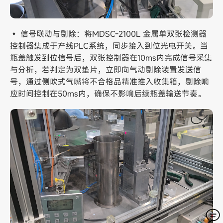
• 信号联动与剔除：将MDSC-2100L 金属单双张检测器
控制器集成于产线PLC系统，同步接入到位光电开关。当
瓶盖触发到位信号后，双张控制器在10ms内完成信号采集
与分析，若判定为双垫片，立即向气动剔除装置发送信
号，通过侧吹式气嘴将不合格品精准推入收集箱，剔除响
应时间控制在50ms内，确保不影响后续瓶盖输送节奏。