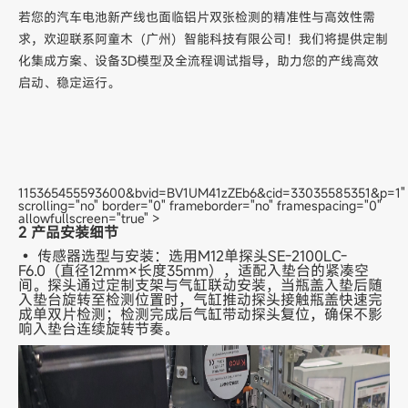
若您的汽车电池新产线也面临铝片双张检测的精准性与高效性需
求，欢迎联系阿童木（广州）智能科技有限公司！我们将提供定制
化集成方案、设备3D模型及全流程调试指导，助力您的产线高效
启动、稳定运行。
115365455593600&bvid=BV1UM41zZEb6&cid=33035585351&p=1"
scrolling="no" border="0" frameborder="no" framespacing="0"
allowfullscreen="true" >
2 产品安装细节
• 传感器选型与安装：选用M12单探头SE-2100LC-
F6.0（直径12mm×长度35mm），适配入垫台的紧凑空
间。探头通过定制支架与气缸联动安装，当瓶盖入垫后随
入垫台旋转至检测位置时，气缸推动探头接触瓶盖快速完
成单双片检测；检测完成后气缸带动探头复位，确保不影
响入垫台连续旋转节奏。