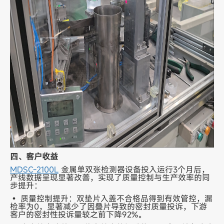
四、客户收益
MDSC-2100L
金属单双张检测器设备投入运行3个月后，
产线数据呈现显著改善，实现了质量控制与生产效率的同
步提升：
• 质量控制提升：双垫片入盖不合格品得到有效管控，漏
检率为0，显著减少了因叠片导致的密封质量投诉，下游
客户的密封性投诉量较之前下降92%。