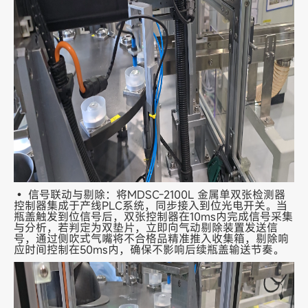
• 信号联动与剔除：将MDSC-2100L 金属单双张检测器
控制器集成于产线PLC系统，同步接入到位光电开关。当
瓶盖触发到位信号后，双张控制器在10ms内完成信号采集
与分析，若判定为双垫片，立即向气动剔除装置发送信
号，通过侧吹式气嘴将不合格品精准推入收集箱，剔除响
应时间控制在50ms内，确保不影响后续瓶盖输送节奏。