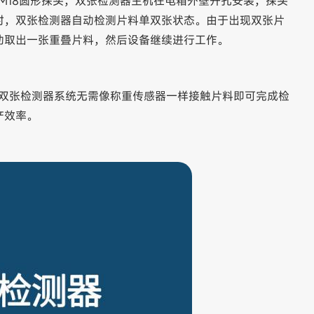
配M18圆形探头，双张检测器主机在电箱外壁开孔安装，探头
时，双张检测器自动检测片料单双张状态。由于出现双张片
动取出一张重叠片料，然后设备继续进行工作。
E双张检测器系统无需像称重传感器一样接触片料即可完成检
产效率。