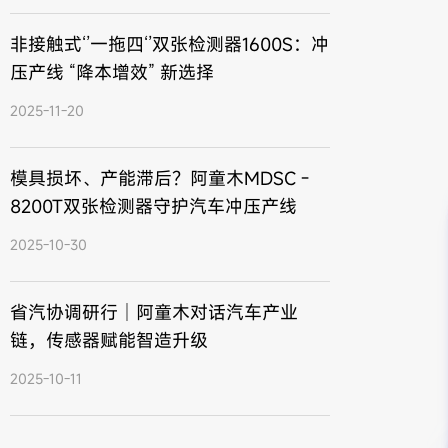
非接触式‘’一拖四‘’双张检测器1600S：冲
压产线 “降本增效” 新选择
2025-11-20
模具损坏、产能滞后？阿童木MDSC -
8200T双张检测器守护汽车冲压产线
2025-10-30
省汽协调研行｜阿童木对话汽车产业
链，传感器赋能智造升级
2025-10-11