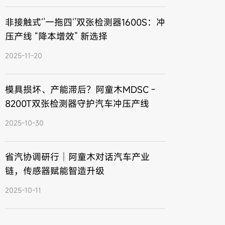
非接触式‘’一拖四‘’双张检测器1600S：冲
压产线 “降本增效” 新选择
2025-11-20
模具损坏、产能滞后？阿童木MDSC -
8200T双张检测器守护汽车冲压产线
2025-10-30
省汽协调研行｜阿童木对话汽车产业
链，传感器赋能智造升级
2025-10-11