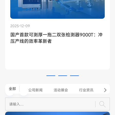
2025-12-16
2025-12-09
2025-11-20
LS2-NP01缝纫机底线断线检测器：让缝纫生
国产首款可测厚一拖二双张检测器9000T：冲
非接触式‘’一拖四‘’双张检测器1600S：冲压产
产更稳、更高效
压产线的效率革新者
线 “降本增效” 新选择
全部
公司新闻
活动展会
行业资讯
产品速递
常见问题